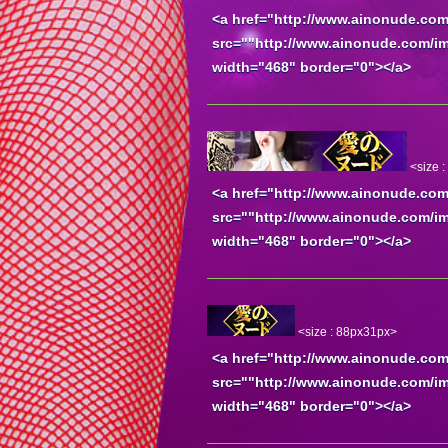
<a href="http://www.ainonude.com
src=""http://www.ainonude.co
width="468" border="0"></a>
<size 
<a href="http://www.ainonude.com
src=""http://www.ainonude.co
width="468" border="0"></a>
<size : 88px31px>
<a href="http://www.ainonude.com
src=""http://www.ainonude.co
width="468" border="0"></a>