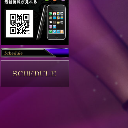
マミ(24才)
75(C)-58-85
アスカ(27才)
79(E)-65-84
アヤカ(26才)
84(E)-69-88