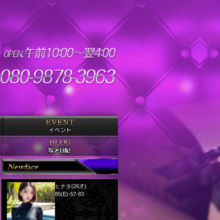
ヒナタ(26才)
85(E)-57-83