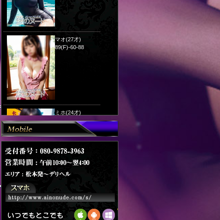
"
マオ(27才)
89(F)-60-88
="60"
ミホ(24才)
83(C)-56-87
レイ(25才)
"60"
76(D)-69-85